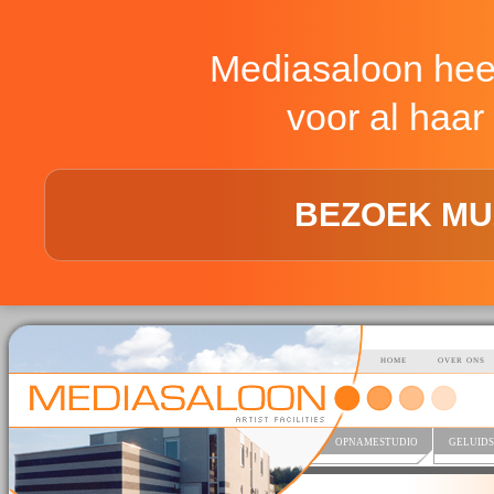
Mediasaloon hee
voor al haar 
BEZOEK MU
HOME
OVER ONS
OPNAMESTUDIO
GELUIDS