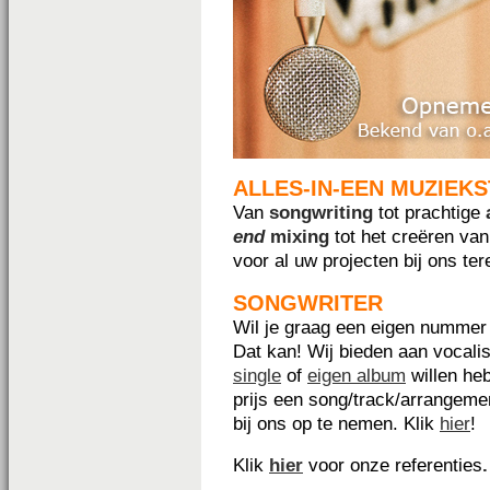
ALLES-IN-EEN MUZIEK
Van
songwriting
tot prachtige
end
mixing
tot het creëren va
voor al uw projecten bij ons tere
SONGWRITER
Wil je graag een eigen nummer
Dat kan! Wij bieden aan vocali
single
of
eigen album
willen he
prijs een song/track/arrangemen
bij ons op te nemen. Klik
hier
!
Klik
hier
voor onze referenties
.