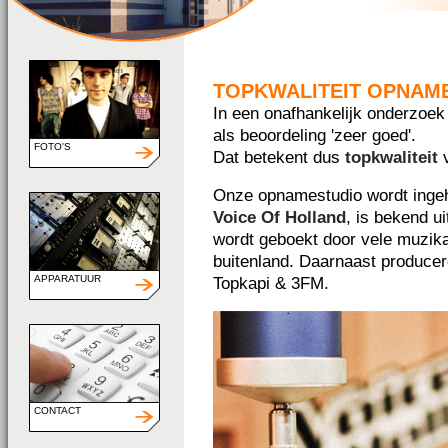
TOPKWALITEIT OPNAM
In een onafhankelijk onderzoe
als beoordeling 'zeer goed'.
FOTO'S
Dat betekent dus
topkwaliteit
v
Onze opnamestudio wordt ing
Voice Of Holland
, is bekend u
wordt geboekt door vele muzikan
buitenland. Daarnaast producer
APPARATUUR
Topkapi & 3FM.
CONTACT