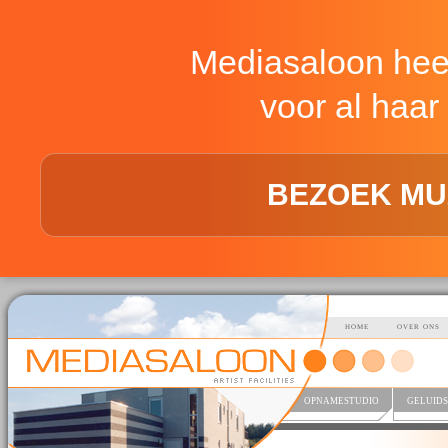
Mediasaloon hee
voor al haar 
BEZOEK MU
HOME
OVER ONS
OPNAMESTUDIO
GELUIDS