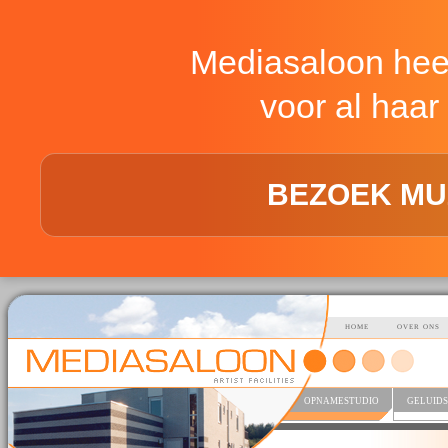
Mediasaloon hee
voor al haar 
BEZOEK MU
HOME
OVER ONS
OPNAMESTUDIO
GELUIDS