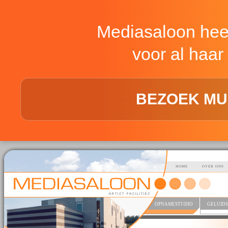
Mediasaloon hee
voor al haar 
BEZOEK MU
HOME
OVER ONS
OPNAMESTUDIO
GELUIDS