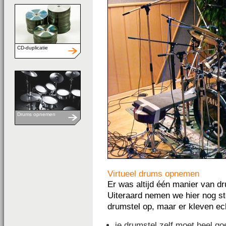
CD-duplicatie
Drums opnemen
Virtueel drums opnemen
Er was altijd één manier van 
Uiteraard nemen we hier nog s
drumstel op, maar er kleven ec
je drumstel zelf moet heel go