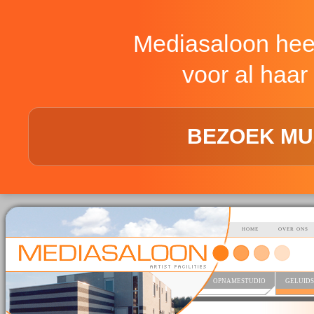
Mediasaloon hee
voor al haar 
BEZOEK MU
HOME
OVER ONS
OPNAMESTUDIO
GELUIDS