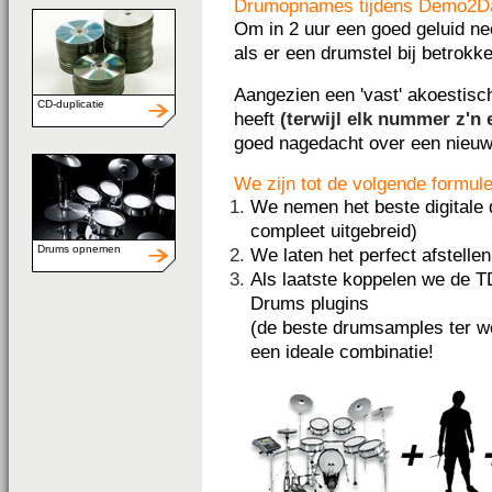
Drumopnames tijdens Demo2D
Om in 2 uur een goed geluid nee
als er een drumstel bij betrokk
Aangezien een 'vast' akoestisch
CD-duplicatie
heeft
(terwijl elk nummer z'n 
goed nagedacht over een nieu
We zijn tot de volgende formu
We nemen het beste digitale
compleet uitgebreid)
Drums opnemen
We laten het perfect afstell
Als laatste koppelen we de T
Drums plugins
(de beste drumsamples ter wer
een ideale combinatie!