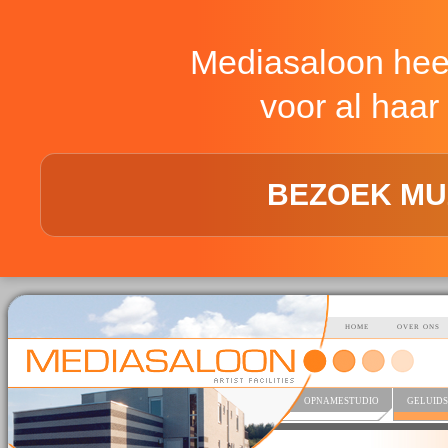
Mediasaloon hee
voor al haar 
BEZOEK MU
HOME
OVER ONS
OPNAMESTUDIO
GELUIDS