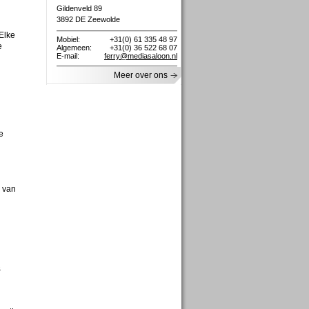
Gildenveld 89
3892 DE Zeewolde
Elke
Mobiel:
+31(0) 61 335 48 97
e
Algemeen:
+31(0) 36 522 68 07
E-mail:
ferry@mediasaloon.nl
Meer over ons
e
m van
&