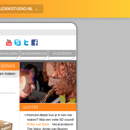
UZIEKSTUDIO.NL →
EKOPLEIDING
MUZIEKPRODUCER
FACILITEITEN
E SONGS
ten maken
QUOTES
Hoeveel diepte kun je in een mix
maken? Wat een vette 5D sound!
Robin van Beek
- Vocal producer
The Voice, Armin van Buuren