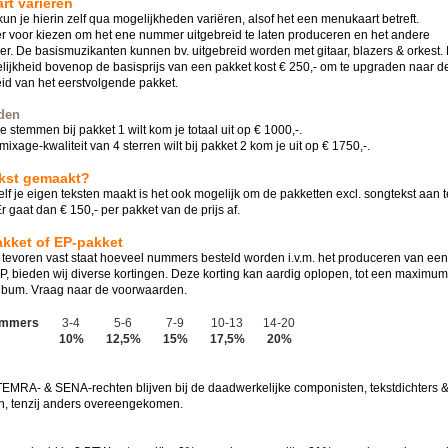
rt variëren
 kun je hierin zelf qua mogelijkheden variëren, alsof het een menukaart betreft.
er voor kiezen om het ene nummer uitgebreid te laten produceren en het andere
r. De basismuzikanten kunnen bv. uitgebreid worden met gitaar, blazers & orkest. 
lijkheid bovenop de basisprijs van een pakket kost € 250,- om te upgraden naar d
id van het eerstvolgende pakket.
den
2e stemmen bij pakket 1 wilt kom je totaal uit op € 1000,-.
mixage-kwaliteit van 4 sterren wilt bij pakket 2 kom je uit op € 1750,-.
ekst gemaakt?
zelf je eigen teksten maakt is het ook mogelijk om de pakketten excl. songtekst aan t
r gaat dan € 150,- per pakket van de prijs af.
kket of EP-pakket
 tevoren vast staat hoeveel nummers besteld worden i.v.m. het produceren van een
P, bieden wij diverse kortingen. Deze korting kan aardig oplopen, tot een maximu
lbum. Vraag naar de voorwaarden.
ummers
3-4
5-6
7-9
10-13
14-20
10%
12,5%
15%
17,5%
20%
MRA- & SENA-rechten blijven bij de daadwerkelijke componisten, tekstdichters 
n, tenzij anders overeengekomen.