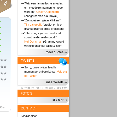
“Wát een fantastische ervaring
om met deze mannen te mogen
werken!”
Cindy Oudshoorn
(Zangeres van o.a. Kayak)
“Zó moet een gitaar klinken!”
Tim Langedijk
(studio- en live-
gitarist diverse grote projecten)
“The songs you’ve produced
sound really, really good!”
Neil Dorfsman
(Grammy Award
winning engineer Sting & Bjork)
meer quotes
TWEETS
Sorry, onze twitter feed is
momenteel onbereikbaar.
Volg ons
op Twitter
meer tweets
al onze prijzen zijn excl. 21% BTW
FOTO'S
klik hier
0,-
CONTACT
Mediasaloon