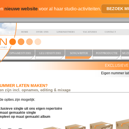
en
nieuwe website
voor al haar studio-activiteiten.
BEZOEK M
HOME
OVER ONS
LINKPARTNERS
VACATURES
CONTACT
OPNAMESTUDIO
GELUIDSSTUDIO
SONGWRITER
POSTPRODUCTIE
MUZI
EXCLUSIEV
Eigen nummer la
NUMMER LATEN MAKEN?
zen zijn incl. opnames, editing & mixage
e opties zijn mogelijk:
lusieve single uit ons eigen repertoire
 maat gemaakte single
mpleet op maat gemaakt album