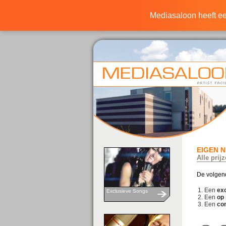
Mediasaloon heeft e
EIGEN 
Alle prij
De volgend
Een
exc
Exclusieve Songs
Een
op
Een
co