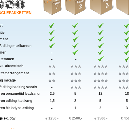
INGLEPAKKETTEN
st
tie
ment
diting muzikanten
-
men
-
-
 stemmen
 vs. akoestisch
teit arrangement
ng mixage
-
diting backing vocals
ren opnametijd leadzang
2,5
5
12
18
ren editing leadzang
1,5
2
5
5
-
ren Melodyne-editing
1
2
3
js ex. btw
€ 1250,-
€ 2500,-
€ 3500,-
€ 450