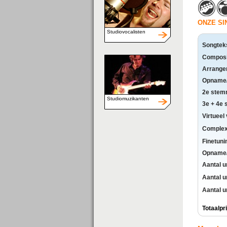
ONZE S
Studiovocalisten
Songtek
Composi
Arrange
Opname/e
2e stem
Studiomuzikanten
3e + 4e
Virtueel
Complexi
Finetuni
Opname/e
Aantal u
Aantal u
Aantal u
Totaalpri