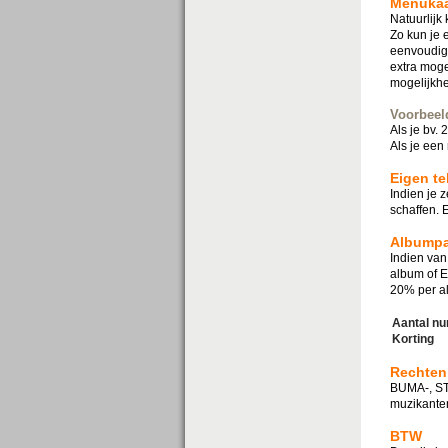
Menukaa
Natuurlijk
Zo kun je 
eenvoudige
extra moge
mogelijkhe
Voorbeel
Als je bv. 
Als je een 
Eigen t
Indien je 
schaffen. E
Albumpa
Indien van
album of E
20% per a
Aantal n
Korting
Rechten
BUMA-, STE
muzikante
BTW