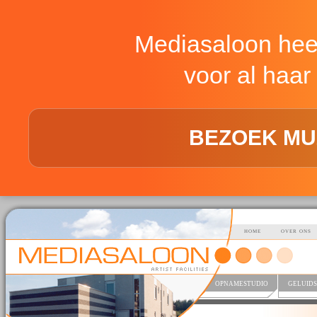
Mediasaloon hee
voor al haar 
BEZOEK MU
HOME
OVER ONS
OPNAMESTUDIO
GELUIDS