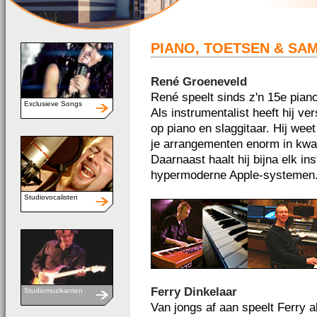
PIANO, TOETSEN & SA
René Groeneveld
René speelt sinds z'n 15e piano
Exclusieve Songs
Als instrumentalist heeft hij v
op piano en slaggitaar. Hij wee
je arrangementen enorm in kwal
Daarnaast haalt hij bijna elk in
hypermoderne Apple-systemen
Studiovocalisten
Ferry Dinkelaar
Studiomuzikanten
Van jongs af aan speelt Ferry a