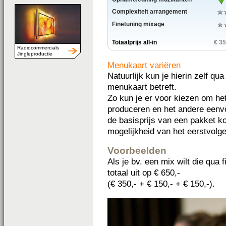
Complexiteit arrangement
Finetuning mixage
Totaalprijs all-in
€ 35
Radiocommercials
Jingleproductie
Menukaart variëren
Natuurlijk kun je hierin zelf qu
menukaart betreft.
Zo kun je er voor kiezen om he
produceren en het andere eenvo
de basisprijs van een pakket k
mogelijkheid van het eerstvolg
Voorbeelden
Als je bv. een mix wilt die qua 
totaal uit op € 650,-
(€ 350,- + € 150,- + € 150,-).