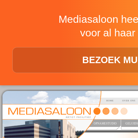
Mediasaloon hee
voor al haar 
BEZOEK MU
HOME
OVER ONS
OPNAMESTUDIO
GELUIDS