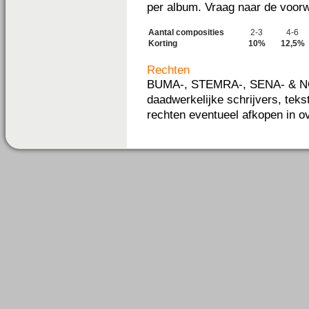
per album. Vraag naar de voor
Aantal composities
2-3
4-6
Korting
10%
12,5%
Rechten
BUMA-, STEMRA-, SENA- & NOR
daadwerkelijke schrijvers, tek
rechten eventueel afkopen in ov