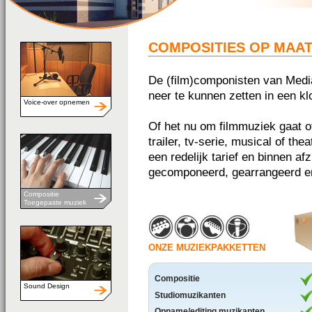
COMPOSITIES OP MAA
De (film)componisten van Media
neer te kunnen zetten in een k
Voice-over opnemen
Of het nu om filmmuziek gaat o
trailer, tv-serie, musical of th
een redelijk tarief en binnen a
gecomponeerd, gearrangeerd e
Compositie
Toegepaste muziek
ONZE MUZIEKPAKKETTEN
Compositie
Sound Design
Studiomuzikanten
Opname/editing muzikanten