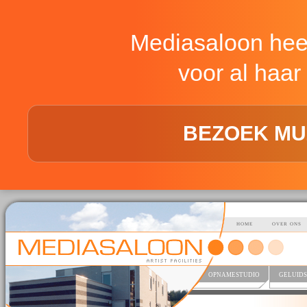
Mediasaloon hee
voor al haar 
BEZOEK MU
HOME
OVER ONS
OPNAMESTUDIO
GELUIDS